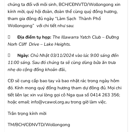
chúng ta đối với môi sinh, BCH/CĐNVTD/Wollongong xin
kính mời, quý hội đoàn, đoàn thể cùng quý đồng hương,
tham gia đông đủ ngày “Làm Sạch Thành Phố
Wollongong”
với chi tiết như sau:

Địa điểm tụ họp:
The Illawarra Yatch Club – Đường
Norh Cliff Drive – Lake Heights.

Ngày:
Chủ Nhật 03/11/2024 vào lúc 9:00 sáng đến
11:00 sáng. Sau đó chúng ta sẽ cùng dùng bửa ăn trưa
nhẹ do cộng đồng khoản đãi.,
CĐ sẽ cung cấp bao tay và bao nhặt rác trong ngày hôm
đó. Kính mong quý đồng hương tham dự đông đủ. Mọi chi
tiết liên lạc xin vui lòng gọi cô Nga qua số 0414 263 356;
hoặc email: info@vcawol.org.au trong giờ làm việc.
Trân trọng kính mời
TM/BCH/CĐNVTD/Wollongong