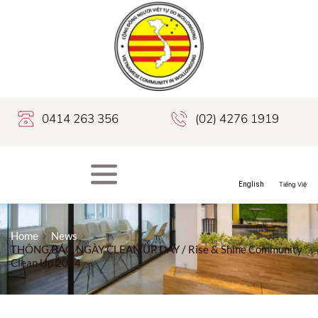
0414 263 356
(02) 4276 1919
Home
News
THÔNG BÁO NGÀY CLEAN UP DAY / Rise & Shine Community
Clean Up 2024