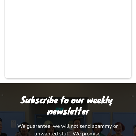
Subscribe to our weekly 
newsletter
We guarantee, we will not send spammy or 
unwanted stuff. We promise!