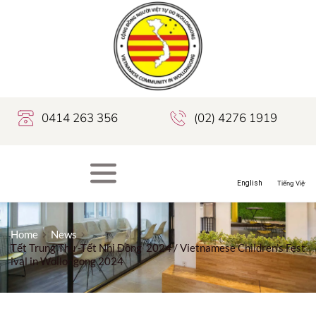
0414 263 356
(02) 4276 1919
Home
News
Tết Trung Thu -Tết Nhi Đồng 2024 / Vietnamese Children’s Fest
ival in Wollongong 2024