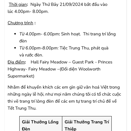
Thời gian
:
Ngày Thứ Bảy 21/09/2024 bắt đầu vào
lúc 4.00pm- 8.00pm.
Chương trình
:
Từ 4.00pm- 6.00pm
:
Sinh hoạt. Thi trang trí lồng
đèn
Từ 6.00pm-8.00pm:
Tiệc Trung Thu, phát quà
và rước đèn.
Địa điểm
:
Hall Fairy Meadow – Guest Park - Princes
Highway- Fairy Meadow –(Đối diện Woolworth
Supermarket)
Nhằm để khuyến khích các em gìn giữ văn hoá Việt trong
những ngày lễ hội, như mọi năm chúng tôi có tổ chức cuộc
thi vẽ trang trí lòng đèn để các em tự trang trí chủ đề về
Tết Trung Thu.
Giải Thưởng Lồng
Giải Thưởng Trang Trí
Đèn
Thiệp