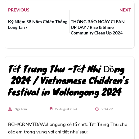
PREVIOUS
NEXT
Kỷ Niệm 58 Năm Chiến Thắng
THÔNG BÁO NGÀY CLEAN
Long Tân /
UP DAY / Rise & Shine
Community Clean Up 2024
Tết Trung Thu -Tết Nhi Đồng
2024 / Vietnamese Children’s
Festival in Wollongong 2024
Nga Tran
27 August 2024
2:14 PM
BCH/CĐNVTD/Wollongong sẽ tổ chức Tết Trung Thu cho
các em trong vùng với chi tiết như sau: