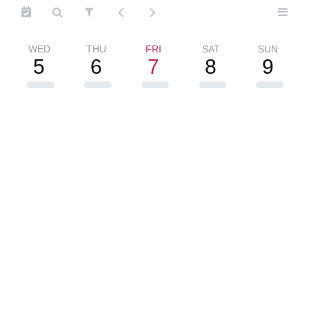
WED
THU
FRI
SAT
SUN
5
6
7
8
9