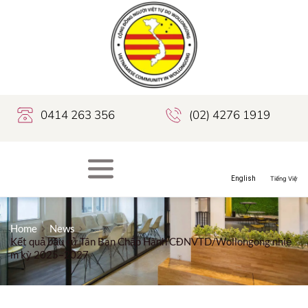
0414 263 356
(02) 4276 1919
Home
News
Kết quả bầu cử Tân Ban Chấp Hành CĐNVTD/Wollongong nhiệ
m kỳ 2025–2027