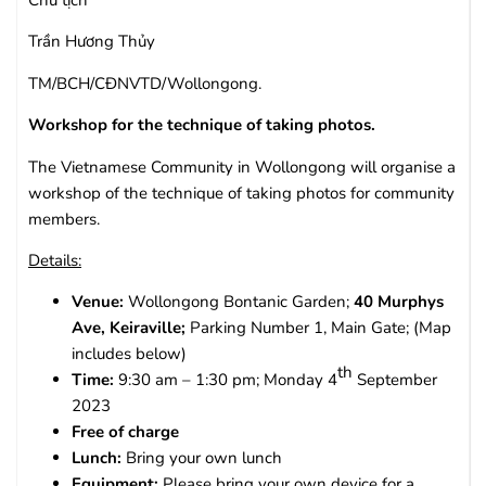
Chủ tịch
Trần Hương Thủy
TM/BCH/CĐNVTD/Wollongong.
Workshop for the technique of taking photos.
The Vietnamese Community in Wollongong will organise a
workshop of the technique of taking photos for community
members.
Details:
Venue:
Wollongong Bontanic Garden;
40 Murphys
Ave, Keiraville;
Parking Number 1, Main Gate; (Map
includes below)
th
Time:
9:30 am – 1:30 pm; Monday 4
September
2023
Free of charge
Lunch:
Bring your own lunch
Equipment:
Please bring your own device for a