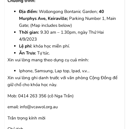
Chương trình:
Địa điểm:
Wollongong Bontanic Garden;
40
Murphys Ave, Keiraville;
Parking Number 1, Main
Gate; (Map includes below)
Thời gian
:
9.30 am – 1.30pm, ngày Thứ Hai
4/9/2023
Lệ phí:
khóa học miễn phí.
Ăn Trưa
:
Tự túc.
Xin vui lòng mang theo dụng cụ cuả mình:
Iphone, Samsung, Lap top, Ipad, v.v…
Xin vui lòng ghi danh trước với văn phòng Cộng Đồng để
giữ chổ cho khóa học này.
Mob: 0414 263 356 (cô Nga Trần)
email:
info@vcawol.org.au
Trân trọng kính mời