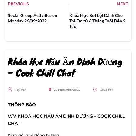
PREVIOUS
NEXT
Social Group Activities on
Khóa Học Bơi Lội Dành Cho
Monday 26/09/2022
Trẻ Em từ 6 Tháng Tuổi Đến 5
Tuổi
Khóa Học Nấu Ăn Dinh Dữơng
– Cook Chill Chat
Nga Tran
28 September 2022
12:25 PM
THÔNG BÁO
V/V KHOÁ HỌC NẤU ĂN DINH DƯỠNG - COOK CHILL
CHAT
Kính gởi quý đồng hương,