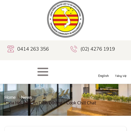
0414 263 356
(02) 4276 1919
Home
News
Khóa Học Nấu Ăn Dinh Dữơng – Cook Chill Chat