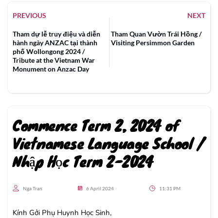
PREVIOUS
NEXT
Tham dự lễ truy điệu và diễn
Tham Quan Vườn Trái Hồng /
hành ngày ANZAC tại thành
Visiting Persimmon Garden
phố Wollongong 2024 /
Tribute at the Vietnam War
Monument on Anzac Day
Commence Term 2, 2024 of
Vietnamese Language School /
Nhập Học Term 2-2024
Nga Tran
6 April 2024
11:31 PM
Kính Gởi Phụ Huynh Học Sinh,