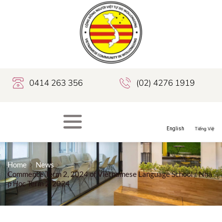
0414 263 356
(02) 4276 1919
Home
News
Commence Term 2, 2024 of Vietnamese Language School / Nhậ
p Học Term 2-2024